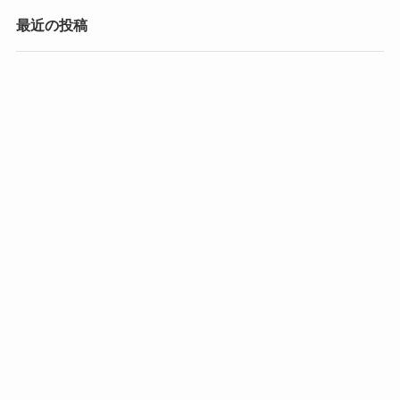
最近の投稿
Hello world!
最近のコメント
Hello world!
に
WordPress コメントの投稿者
より
アーカイブ
2025年2月
カテゴリー
未分類